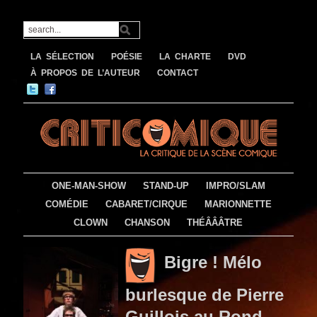
LA SÉLECTION
POÉSIE
LA CHARTE
DVD
À PROPOS DE L’AUTEUR
CONTACT
ONE-MAN-SHOW
STAND-UP
IMPRO/SLAM
COMÉDIE
CABARET/CIRQUE
MARIONNETTE
CLOWN
CHANSON
THÉÂÂÂTRE
Bigre ! Mélo
burlesque de Pierre
Guillois au Rond-