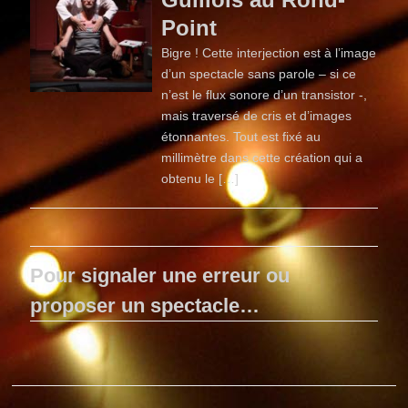
Point
Bigre ! Cette interjection est à l’image
d’un spectacle sans parole – si ce
n’est le flux sonore d’un transistor -,
mais traversé de cris et d’images
étonnantes. Tout est fixé au
millimètre dans cette création qui a
obtenu le […]
Pour signaler une erreur ou
proposer un spectacle…