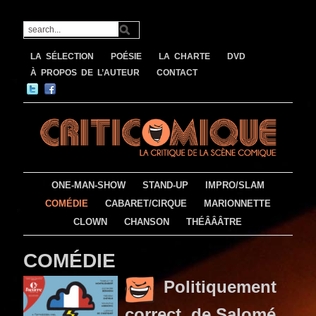
LA SÉLECTION
POÉSIE
LA CHARTE
DVD
À PROPOS DE L’AUTEUR
CONTACT
ONE-MAN-SHOW
STAND-UP
IMPRO/SLAM
COMÉDIE
CABARET/CIRQUE
MARIONNETTE
CLOWN
CHANSON
THÉÂÂÂTRE
COMÉDIE
Politiquement
correct, de Salomé