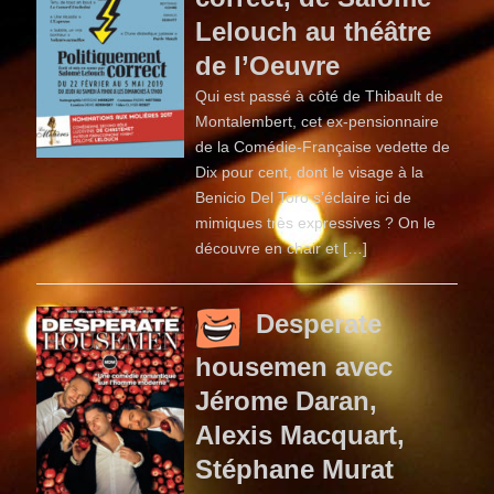
Lelouch au théâtre
de l’Oeuvre
Qui est passé à côté de Thibault de
Montalembert, cet ex-pensionnaire
de la Comédie-Française vedette de
Dix pour cent, dont le visage à la
Benicio Del Toro s’éclaire ici de
mimiques très expressives ? On le
découvre en chair et […]
Desperate
housemen avec
Jérome Daran,
Alexis Macquart,
Stéphane Murat