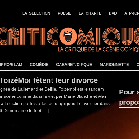
LA SÉLECTION
POÉSIE
LA CHARTE
DVD
À PROP
MPRO/SLAM
COMÉDIE
CABARET/CIRQUE
MARIONNETTE
ToizéMoi fêtent leur divorce
ignée de Lallemand et Delille, Toizémoi est le tandem
Pour s
ur scène comme dans la vie, par Marie Blanche et Alain
propo
à la diction parfois affectée et qui joue le tavernier dans
t. Simon aime le foot […]