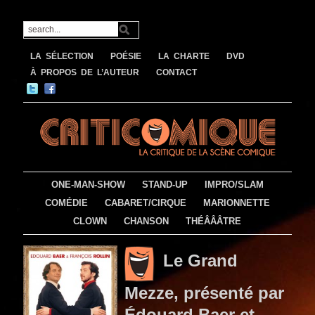
LA SÉLECTION
POÉSIE
LA CHARTE
DVD
À PROPOS DE L’AUTEUR
CONTACT
ONE-MAN-SHOW
STAND-UP
IMPRO/SLAM
COMÉDIE
CABARET/CIRQUE
MARIONNETTE
CLOWN
CHANSON
THÉÂÂÂTRE
Le Grand
Mezze, présenté par
Édouard Baer et