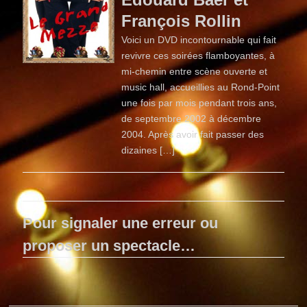
François Rollin
Voici un DVD incontournable qui fait
revivre ces soirées flamboyantes, à
mi-chemin entre scène ouverte et
music hall, accueillies au Rond-Point
une fois par mois pendant trois ans,
de septembre 2002 à décembre
2004. Après avoir fait passer des
dizaines […]
Pour signaler une erreur ou
proposer un spectacle…