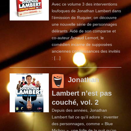
Avec ce volume 3 des interventions
loufoques de Jonathan Lambert dans
l’émission de Ruquier, on découvre
une nouvelle série de personnages
délirants. Aidé de son comparse et
co-auteur Arnaud Lemort, le
comédien incarne de supposées
anciennes connaissances des invités
: […]
Jonathan
Lambert n’est pas
couché, vol. 2
Depuis des années, Jonathan
Lambert fait ce qu’il adore : inventer
des personnages, comme « Blue
Michou », une folle de la nuit qu’on