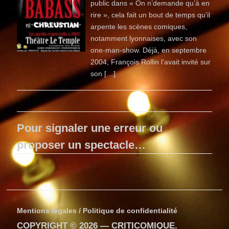
public dans « On n’demande qu’à en
rire », cela fait un bout de temps qu’il
arpente les scènes comiques,
notamment lyonnaises, avec son
one-man-show. Déjà, en septembre
2004, François Rollin l’avait invité sur
son […]
Pour signaler une erreur ou
proposer un spectacle…
Mentions légales / Politique de confidentialité
COPYRIGHT © 2026 —
CRITICOMIQUE
.