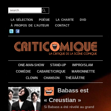
LA SÉLECTION
POÉSIE
LA CHARTE
DVD
À PROPOS DE L’AUTEUR
CONTACT
ONE-MAN-SHOW
STAND-UP
IMPRO/SLAM
COMÉDIE
CABARET/CIRQUE
MARIONNETTE
CLOWN
CHANSON
THÉÂÂÂTRE
Babass est
« Creustian »
Si Babass a été révélé au grand