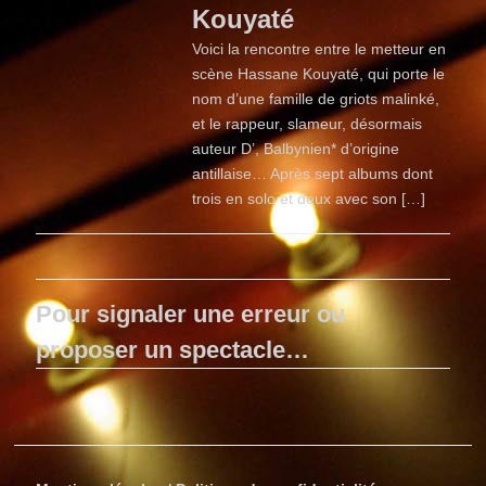
Kouyaté
Voici la rencontre entre le metteur en
scène Hassane Kouyaté, qui porte le
nom d’une famille de griots malinké,
et le rappeur, slameur, désormais
auteur D’, Balbynien* d’origine
antillaise… Après sept albums dont
trois en solo et deux avec son […]
Pour signaler une erreur ou
proposer un spectacle…