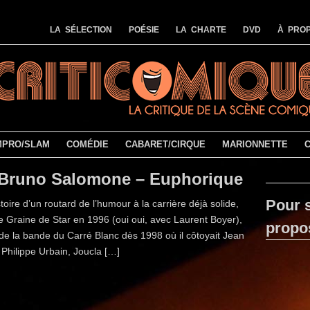
LA SÉLECTION
POÉSIE
LA CHARTE
DVD
À PROP
MPRO/SLAM
COMÉDIE
CABARET/CIRQUE
MARIONNETTE
Bruno Salomone – Euphorique
Pour s
istoire d’un routard de l’humour à la carrière déjà solide,
e Graine de Star en 1996 (oui oui, avec Laurent Boyer),
propo
e la bande du Carré Blanc dès 1998 où il côtoyait Jean
 Philippe Urbain, Joucla […]