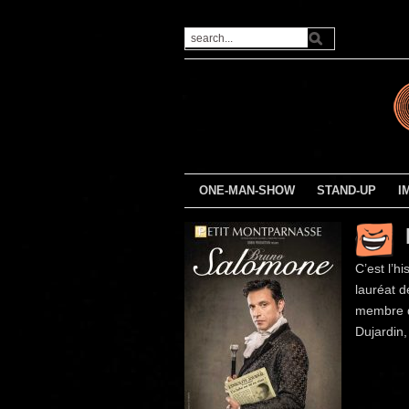
ONE-MAN-SHOW
STAND-UP
I
C’est l’h
lauréat d
membre d
Dujardin,