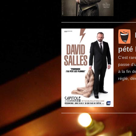
pété
C’est rar
passe d’u
à la fin 
réglé, dé