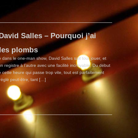
David Salles – Pourquoi j’ai
 les plombs
e dans le one-man show, David Salles sait tout jouer, et
n registre à l’autre avec une facilité incroyable. Du début
de cette heure qui passe trop vite, tout est parfaitement
réglé peut-être, tant […]