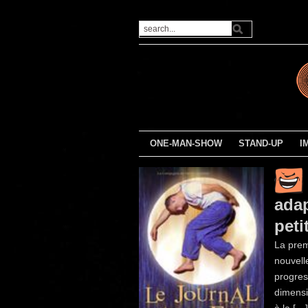
ONE-MAN-SHOW
STAND-UP
I
adap
peti
La prem
nouvell
progres
dimensi