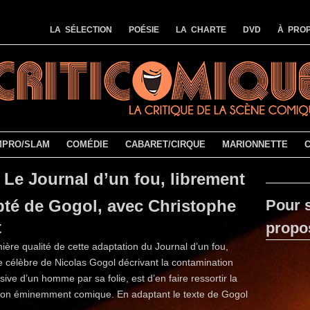
LA SÉLECTION
POÉSIE
LA CHARTE
DVD
À PROP
MPRO/SLAM
COMÉDIE
CABARET/CIRQUE
MARIONNETTE
Le Journal d’un fou, librement
té de Gogol, avec Christophe
Pour s
t
propo
ière qualité de cette adaptation du Journal d’un fou,
e célèbre de Nicolas Gogol décrivant la contamination
sive d’un homme par sa folie, est d’en faire ressortir la
on éminemment comique. En adaptant le texte de Gogol