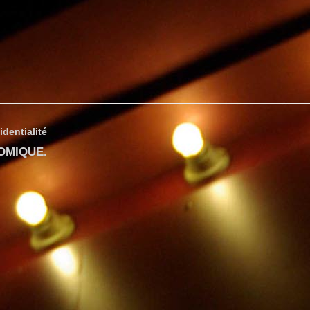
]
identialité
COMIQUE
.