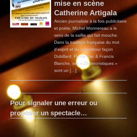
mise en scène
Catherine Artigala
Ancien journaliste à la fois publicitaire
et poète, Michel Monnereau a le
sens de la saillie qui fait mouche.
Dans la tradition française du mot
d’esprit et du calembour façon
Dubillard, Pierre Dac & Francis
Blanche, ses « Zhumoristiques »
sont un […]
Pour signaler une erreur ou
proposer un spectacle…