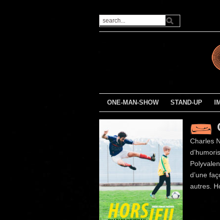
ONE-MAN-SHOW
STAND-UP
I
Charles N
d’humoris
Polyvalent
d’une faç
autres. H