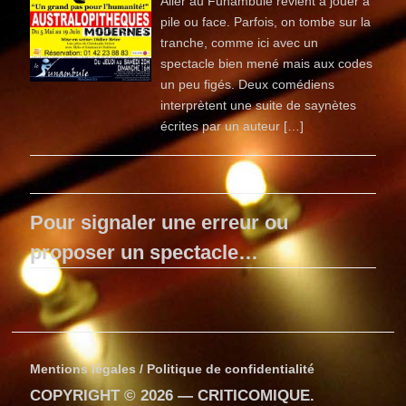
Aller au Funambule revient à jouer à
pile ou face. Parfois, on tombe sur la
tranche, comme ici avec un
spectacle bien mené mais aux codes
un peu figés. Deux comédiens
interprètent une suite de saynètes
écrites par un auteur […]
Pour signaler une erreur ou
proposer un spectacle…
Mentions légales / Politique de confidentialité
COPYRIGHT © 2026 —
CRITICOMIQUE
.