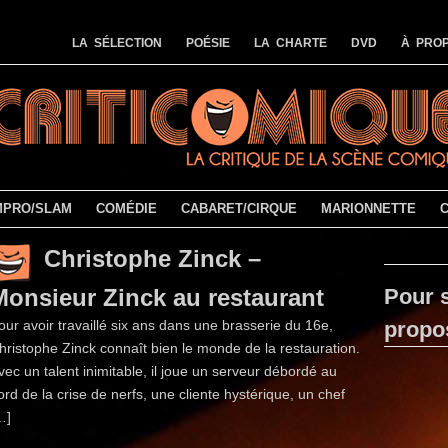
LA SÉLECTION
POÉSIE
LA CHARTE
DVD
À PROP
MPRO/SLAM
COMÉDIE
CABARET/CIRQUE
MARIONNETTE
Christophe Zinck –
Monsieur Zinck au restaurant
Pour s
our avoir travaillé six ans dans une brasserie du 16e,
propo
hristophe Zinck connaît bien le monde de la restauration.
vec un talent inimitable, il joue un serveur débordé au
ord de la crise de nerfs, une cliente hysté­rique, un chef
…]