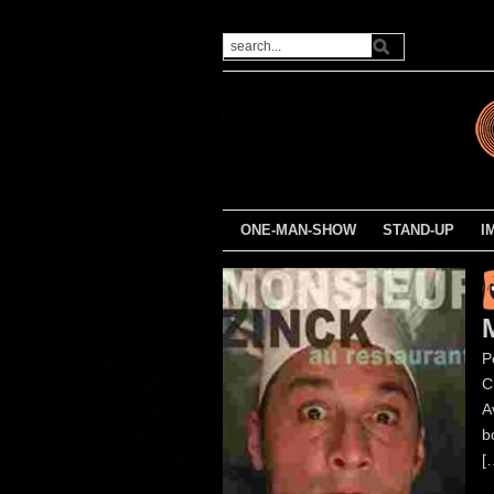
ONE-MAN-SHOW
STAND-UP
I
P
C
A
b
[