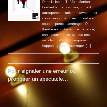
Dans l’allée du Théâtre Monfort,
bordant la rue Brancion, un petit
attroupement stationne devant deux
containers superposés qui ont été
soudés, percés, aménagés. Du
théâtre en container : l’expérience,
sans doute inédite, évoque une
installation d’art contemporain, un
happening censé interroger, […]
Pour signaler une erreur ou
proposer un spectacle…