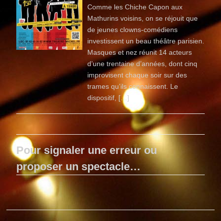
Comme les Chiche Capon aux
Mathurins voisins, on se réjouit que
de jeunes clowns-comédiens
investissent un beau théâtre parisien.
Masques et nez réunit 14 acteurs
d’une trentaine d’années, dont cinq
improvisent chaque soir sur des
trames qu’ils connaissent. Le
dispositif, […]
Pour signaler une erreur ou
proposer un spectacle…