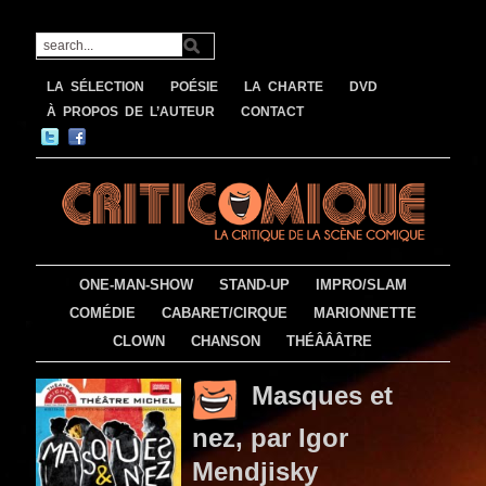
LA SÉLECTION
POÉSIE
LA CHARTE
DVD
À PROPOS DE L’AUTEUR
CONTACT
ONE-MAN-SHOW
STAND-UP
IMPRO/SLAM
COMÉDIE
CABARET/CIRQUE
MARIONNETTE
CLOWN
CHANSON
THÉÂÂÂTRE
Masques et
nez, par Igor
Mendjisky