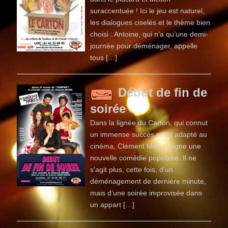
suraccentuée ! Ici le jeu est naturel,
les dialogues ciselés et le thème bien
choisi : Antoine, qui n’a qu’une demi-
journée pour déménager, appelle
tous […]
Début de fin de
soirée
Dans la lignée du Carton, qui connut
un immense succès et fut adapté au
cinéma, Clément Michel signe une
nouvelle comédie populaire. Il ne
s’agit plus, cette fois, d’un
déménagement de dernière minute,
mais d’une soirée improvisée dans
un appart […]