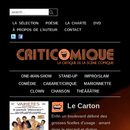
LA SÉLECTION
POÉSIE
LA CHARTE
DVD
À PROPOS DE L’AUTEUR
CONTACT
ONE-MAN-SHOW
STAND-UP
IMPRO/SLAM
COMÉDIE
CABARET/CIRQUE
MARIONNETTE
CLOWN
CHANSON
THÉÂÂÂTRE
Le Carton
Enfin un boulevard délivré des
grosses ficelles d’usage : amant
dans le placard et diction