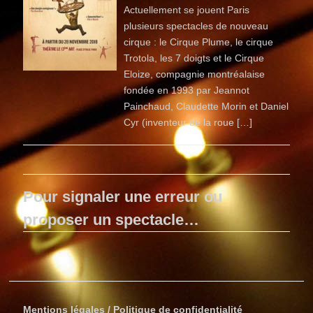
Actuellement se jouent Paris
plusieurs spectacles de nouveau
cirque : le Cirque Plume, le cirque
Trotola, les 7 doigts et le Cirque
Eloize, compagnie montréalaise
fondée en 1993 par Jeannot
Painchaud, Claudette Morin et Daniel
Cyr (inventeur de la roue […]
Pour signaler une erreur ou
proposer un spectacle…
Mentions légales / Politique de confidentialité