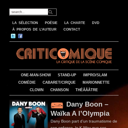
LA SÉLECTION
POÉSIE
LA CHARTE
DVD
À PROPOS DE L’AUTEUR
CONTACT
ONE-MAN-SHOW
STAND-UP
IMPRO/SLAM
COMÉDIE
CABARET/CIRQUE
MARIONNETTE
CLOWN
CHANSON
THÉÂÂÂTRE
Dany Boon –
Waïka A l’Olympia
Dany Boon part d’un traumatisme de
son enfance, le K Way que ses