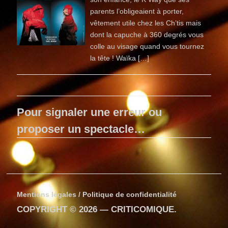
parents l’obligeaient à porter,
vêtement utile chez les Ch’tis mais
dont la capuche à 360 degrés vous
colle au visage quand vous tournez
la tête ! Waïka […]
Pour signaler une erreur ou
proposer un spectacle…
Mentions légales / Politique de confidentialité
COPYRIGHT © 2026 —
CRITICOMIQUE
.