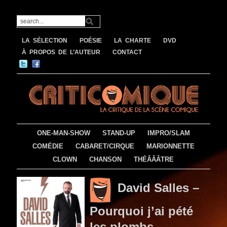
LA SÉLECTION
POÉSIE
LA CHARTE
DVD
À PROPOS DE L’AUTEUR
CONTACT
ONE-MAN-SHOW
STAND-UP
IMPRO/SLAM
COMÉDIE
CABARET/CIRQUE
MARIONNETTE
CLOWN
CHANSON
THÉÂÂÂTRE
David Salles –
Pourquoi j’ai pété
les plombs