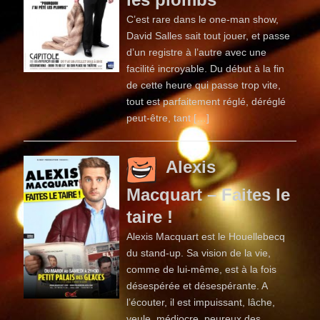
C’est rare dans le one-man show,
David Salles sait tout jouer, et passe
d’un registre à l’autre avec une
facilité incroyable. Du début à la fin
de cette heure qui passe trop vite,
tout est parfaitement réglé, déréglé
peut-être, tant […]
Alexis
Macquart – Faites le
taire !
Alexis Macquart est le Houellebecq
du stand-up. Sa vision de la vie,
comme de lui-même, est à la fois
désespérée et désespérante. A
l’écouter, il est impuissant, lâche,
veule, médiocre, peureux des