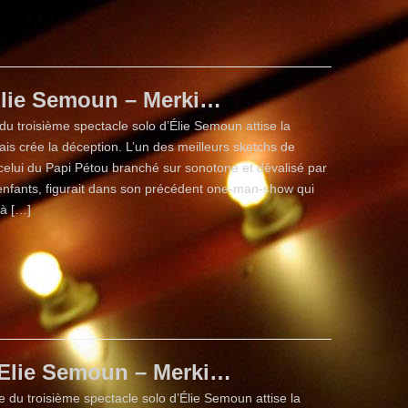
lie Semoun – Merki…
du troisième spectacle solo d’Élie Semoun attise la
ais crée la déception. L’un des meilleurs sketchs de
 celui du Papi Pétou branché sur sonotone et dévalisé par
-enfants, figurait dans son précédent one-man-show qui
jà […]
Elie Semoun – Merki…
 du troisième spectacle solo d’Élie Semoun attise la