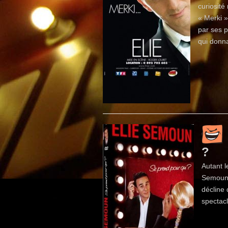
curiosité
« Merki »
par ses p
qui donna
?
Autant l
Semoun, 
décline 
spectacl