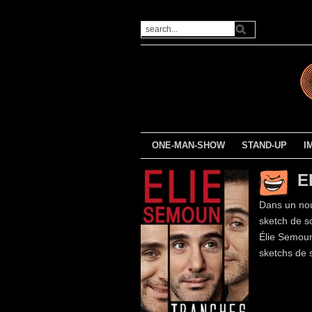
ONE-MAN-SHOW
STAND-UP
I
E
Dans un nou
sketch de so
Élie Semoun
sketchs de 