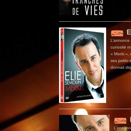
E
L’annonce 
curiosité m
« Merki »,
ses petits
donnait dé
L’annonce