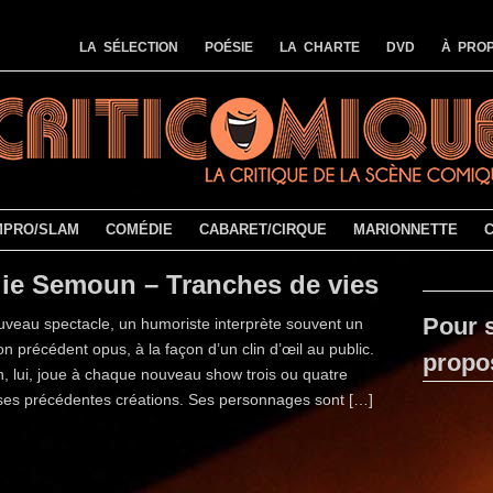
LA SÉLECTION
POÉSIE
LA CHARTE
DVD
À PROP
MPRO/SLAM
COMÉDIE
CABARET/CIRQUE
MARIONNETTE
lie Semoun – Tranches de vies
Pour s
veau spectacle, un humoriste interprète souvent un
n précédent opus, à la façon d’un clin d’œil au public.
propo
, lui, joue à chaque nouveau show trois ou quatre
ses précédentes créations. Ses personnages sont […]