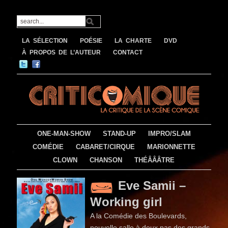
LA SÉLECTION
POÉSIE
LA CHARTE
DVD
À PROPOS DE L’AUTEUR
CONTACT
ONE-MAN-SHOW
STAND-UP
IMPRO/SLAM
COMÉDIE
CABARET/CIRQUE
MARIONNETTE
CLOWN
CHANSON
THÉÂÂÂTRE
Eve Samii –
Working girl
A la Comédie des Boulevards,
nouvelle salle à deux pas des grands