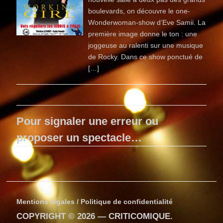
boulevards, on découvre le one-
Wonderwoman-show d’Eve Samii. La
première image donne le ton : une
joggeuse au ralenti sur une musique
de Rocky. Dans ce show ponctué de
[…]
Pour signaler une erreur ou
proposer un spectacle…
Mentions légales / Politique de confidentialité
COPYRIGHT © 2026 —
CRITICOMIQUE
.