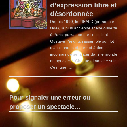
d’expression libre et
désordonnée
Depuis 1990, le FIEALD (prononcer
filde), la plus ancienne scène ouverte
à Paris, parrainée par l’excellent
Gustave Parking, rassemble son lot
d’aficionados et permet à des
inconnus de se lancer dans le monde
du spectacle. Chaque dimanche soir,
c’est une […]
Pour signaler une erreur ou
proposer un spectacle…