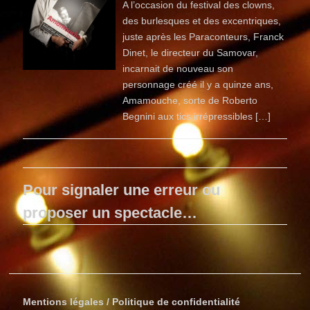
A l’occasion du festival des clowns,
des burlesques et des excentriques,
juste après les Paraconteurs, Franck
Dinet, le directeur du Samovar,
incarnait de nouveau son
personnage créé il y a quinze ans,
Amamouche, sorte de Roberto
Begnini aux tics irrépressibles […]
Pour signaler une erreur ou
proposer un spectacle…
Mentions légales / Politique de confidentialité