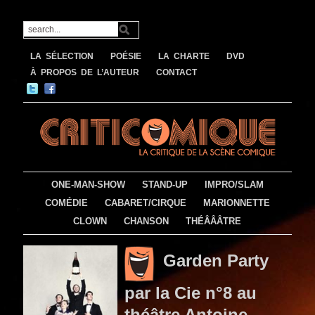
LA SÉLECTION
POÉSIE
LA CHARTE
DVD
À PROPOS DE L’AUTEUR
CONTACT
ONE-MAN-SHOW
STAND-UP
IMPRO/SLAM
COMÉDIE
CABARET/CIRQUE
MARIONNETTE
CLOWN
CHANSON
THÉÂÂÂTRE
Garden Party
par la Cie n°8 au
théâtre Antoine