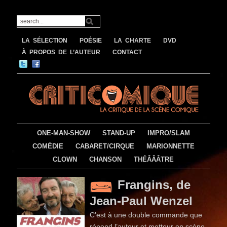
LA SÉLECTION
POÉSIE
LA CHARTE
DVD
À PROPOS DE L’AUTEUR
CONTACT
ONE-MAN-SHOW
STAND-UP
IMPRO/SLAM
COMÉDIE
CABARET/CIRQUE
MARIONNETTE
CLOWN
CHANSON
THÉÂÂÂTRE
Frangins, de
Jean-Paul Wenzel
C’est à une double commande que
répond l’auteur et metteur en scène