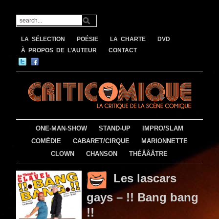
LA SÉLECTION
POÉSIE
LA CHARTE
DVD
À PROPOS DE L’AUTEUR
CONTACT
ONE-MAN-SHOW
STAND-UP
IMPRO/SLAM
COMÉDIE
CABARET/CIRQUE
MARIONNETTE
CLOWN
CHANSON
THÉÂÂÂTRE
Les lascars
gays – !! Bang bang
!!