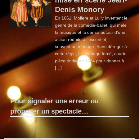
Denis Monory
En 1661, Molière et Lully inventent le
genre de la comédie-ballet, qui mêle
la musique et la danse autour d’une
action réduite à l’essentiel,
souvent un mariage. Sans déroger à
cette règle, Le Mariage forcé, courte
pièce écrite en 1664 pour donner à
[…]
Pour signaler une erreur ou
proposer un spectacle…