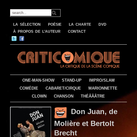
LA SÉLECTION
POÉSIE
LA CHARTE
DVD
À PROPOS DE L’AUTEUR
CONTACT
ONE-MAN-SHOW
STAND-UP
IMPRO/SLAM
COMÉDIE
CABARET/CIRQUE
MARIONNETTE
CLOWN
CHANSON
THÉÂÂÂTRE
Don Juan, de
Molière et Bertolt
Brecht