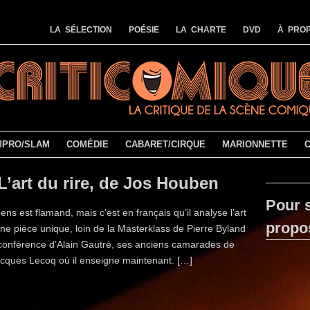
LA SÉLECTION
POÉSIE
LA CHARTE
DVD
À PROP
MPRO/SLAM
COMÉDIE
CABARET/CIRQUE
MARIONNETTE
L’art du rire, de Jos Houben
Pour s
ns est flamand, mais c’est en français qu’il analyse l’art
propo
Une pièce unique, loin de la Masterklass de Pierre Byland
 conférence d’Alain Gautré, ses anciens camarades de
acques Lecoq où il enseigne maintenant. […]