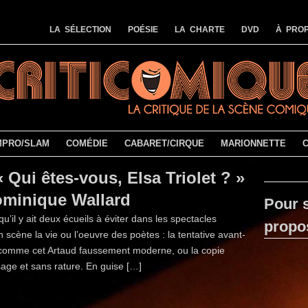
LA SÉLECTION
POÉSIE
LA CHARTE
DVD
À PROP
MPRO/SLAM
COMÉDIE
CABARET/CIRQUE
MARIONNETTE
« Qui êtes-vous, Elsa Triolet ? »
ominique Wallard
Pour s
qu’il y ait deux écueils à éviter dans les spectacles
propo
 scène la vie ou l’oeuvre des poètes : la tentative avant-
 comme cet Artaud faussement moderne, ou la copie
sage et sans rature. En guise […]