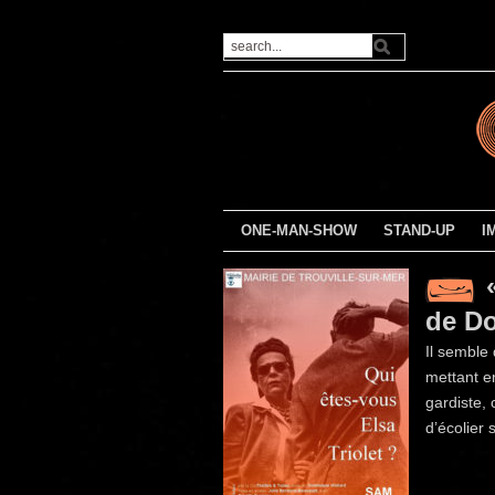
ONE-MAN-SHOW
STAND-UP
I
de D
Il semble 
mettant en
gardiste,
d’écolier 