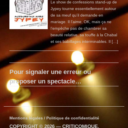
Le show de confessions stand-up de
Jypey tourne essentiellement autour
de sa meuf qu’il demande en
mariage. Il l’aime, OK, mais ça ne
l’empêche pas de chambrer sa
beauté relative, sa touffe à la Chabal
et ses babillages interminables. Il […]
Pour signaler une erreur ou
proposer un spectacle…
Mentions légales / Politique de confidentialité
COPYRIGHT © 2026 —
CRITICOMIQUE
.