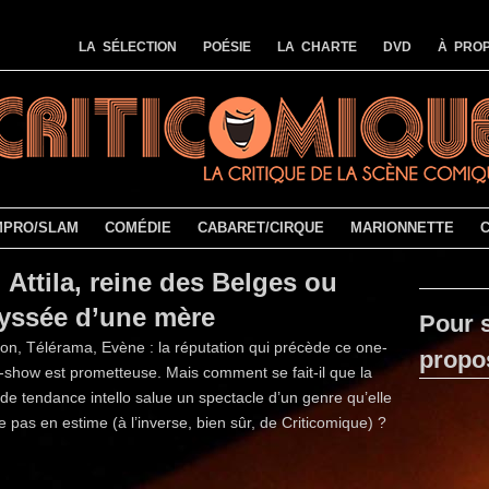
LA SÉLECTION
POÉSIE
LA CHARTE
DVD
À PROP
MPRO/SLAM
COMÉDIE
CABARET/CIRQUE
MARIONNETTE
Attila, reine des Belges ou
dyssée d’une mère
Pour s
ion, Télérama, Evène : la réputation qui précède ce one-
propo
how est prometteuse. Mais comment se fait-il que la
de tendance intello salue un spectacle d’un genre qu’elle
e pas en estime (à l’inverse, bien sûr, de Criticomique) ?