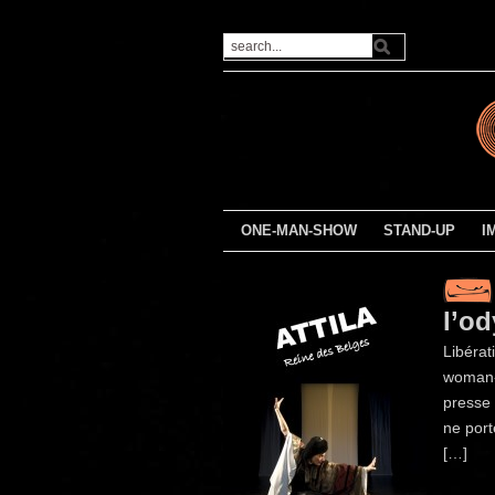
ONE-MAN-SHOW
STAND-UP
I
l’o
Libérat
woman-s
presse 
ne port
[…]