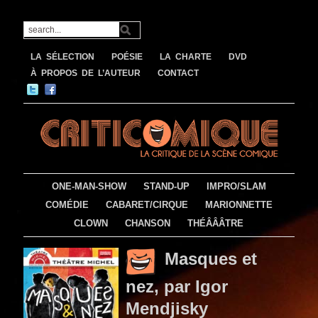
LA SÉLECTION
POÉSIE
LA CHARTE
DVD
À PROPOS DE L’AUTEUR
CONTACT
ONE-MAN-SHOW
STAND-UP
IMPRO/SLAM
COMÉDIE
CABARET/CIRQUE
MARIONNETTE
CLOWN
CHANSON
THÉÂÂÂTRE
Masques et
nez, par Igor
Mendjisky