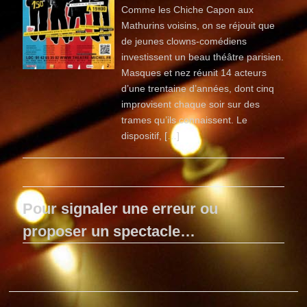
Comme les Chiche Capon aux
Mathurins voisins, on se réjouit que
de jeunes clowns-comédiens
investissent un beau théâtre parisien.
Masques et nez réunit 14 acteurs
d’une trentaine d’années, dont cinq
improvisent chaque soir sur des
trames qu’ils connaissent. Le
dispositif, […]
Pour signaler une erreur ou
proposer un spectacle…