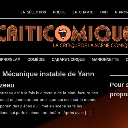
LA SÉLECTION
POÉSIE
LA CHARTE
DVD
À PROP
MPRO/SLAM
COMÉDIE
CABARET/CIRQUE
MARIONNETTE
Mécanique instable de Yann
zeau
Pour s
uzeau est à la fois le directeur de la Manufacture des
propo
s et un jeune auteur prolifique qui écrit sur le monde
orain des pièces qu’il met en scène sans les
ions qui parfois pèsent au théâtre. Après avoir […]