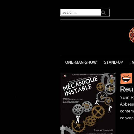
ONE-MAN-SHOW
STAND-UP
I
Reu
Yann Re
Abbesse
contemp
convent