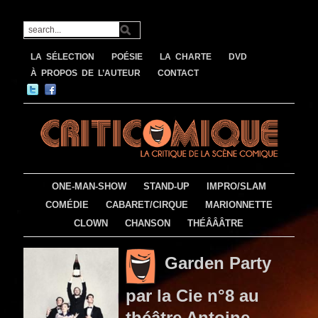
LA SÉLECTION
POÉSIE
LA CHARTE
DVD
À PROPOS DE L’AUTEUR
CONTACT
ONE-MAN-SHOW
STAND-UP
IMPRO/SLAM
COMÉDIE
CABARET/CIRQUE
MARIONNETTE
CLOWN
CHANSON
THÉÂÂÂTRE
Garden Party
par la Cie n°8 au
théâtre Antoine