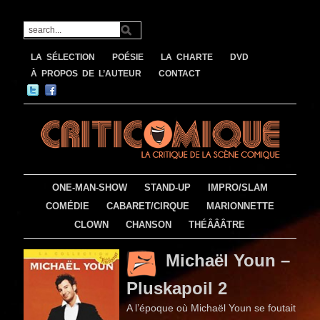
LA SÉLECTION
POÉSIE
LA CHARTE
DVD
À PROPOS DE L’AUTEUR
CONTACT
ONE-MAN-SHOW
STAND-UP
IMPRO/SLAM
COMÉDIE
CABARET/CIRQUE
MARIONNETTE
CLOWN
CHANSON
THÉÂÂÂTRE
Michaël Youn –
Pluskapoil 2
A l’époque où Michaël Youn se foutait