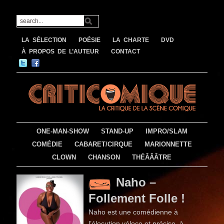
LA SÉLECTION
POÉSIE
LA CHARTE
DVD
À PROPOS DE L’AUTEUR
CONTACT
ONE-MAN-SHOW
STAND-UP
IMPRO/SLAM
COMÉDIE
CABARET/CIRQUE
MARIONNETTE
CLOWN
CHANSON
THÉÂÂÂTRE
Naho –
Follement Folle !
Naho est une comédienne à
l’élocution véloce et précise, à