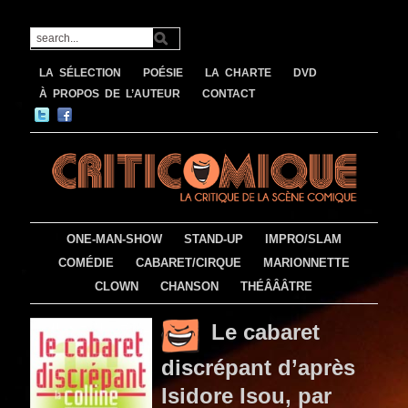
LA SÉLECTION
POÉSIE
LA CHARTE
DVD
À PROPOS DE L’AUTEUR
CONTACT
ONE-MAN-SHOW
STAND-UP
IMPRO/SLAM
COMÉDIE
CABARET/CIRQUE
MARIONNETTE
CLOWN
CHANSON
THÉÂÂÂTRE
Le cabaret
discrépant d’après
Isidore Isou, par