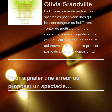
Olivia Grandville
La Colline présente parfois des
spectacles post-modernes qui
laissent songeur ou indifférent.
Tenter de mettre en forme un
concept aussi avant-gardiste que
celui du lettrisme est une gageure
qui trouve ici sa place – la première
partie du spectacle démarre […]
Pour signaler une erreur ou
proposer un spectacle…