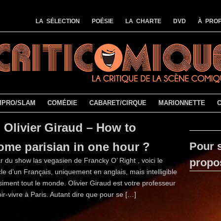
LA SÉLECTION
POÉSIE
LA CHARTE
DVD
À PROP
MPRO/SLAM
COMÉDIE
CABARET/CIRQUE
MARIONNETTE
Olivier Giraud – How to
ome parisian in one hour ?
Pour s
tar du show las vegasien de Francky O’ Right , voici le
propo
le d’un Français, uniquement en anglais, mais intelligible
iment tout le monde. Olivier Giraud est votre professeur
ir-vivre à Paris. Autant dire que pour se […]