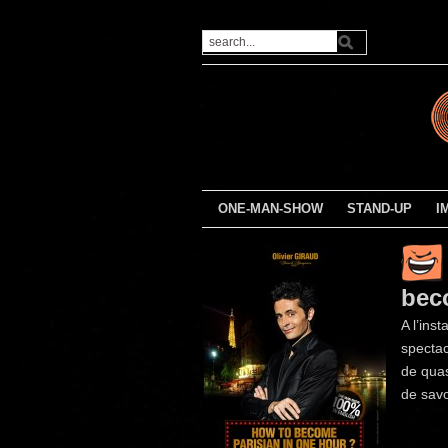
ONE-MAN-SHOW
STAND-UP
I
bec
A l’ins
spectac
de quas
de savo