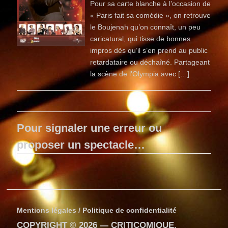
Pour sa carte blanche à l’occasion de
« Paris fait sa comédie », on retrouve
le Boujenah qu’on connaît, un peu
caricatural, qui tisse de bonnes
impros dès qu’il s’en prend au public
retardataire ou déchaîné. Partageant
la scène de l’Olympia avec […]
Pour signaler une erreur ou
proposer un spectacle…
Mentions légales / Politique de confidentialité
COPYRIGHT © 2026 —
CRITICOMIQUE
.