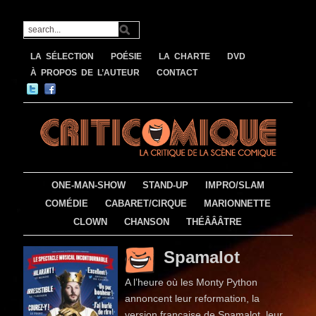
LA SÉLECTION
POÉSIE
LA CHARTE
DVD
À PROPOS DE L’AUTEUR
CONTACT
ONE-MAN-SHOW
STAND-UP
IMPRO/SLAM
COMÉDIE
CABARET/CIRQUE
MARIONNETTE
CLOWN
CHANSON
THÉÂÂÂTRE
Spamalot
A l’heure où les Monty Python
annoncent leur reformation, la
version française de Spamalot, leur