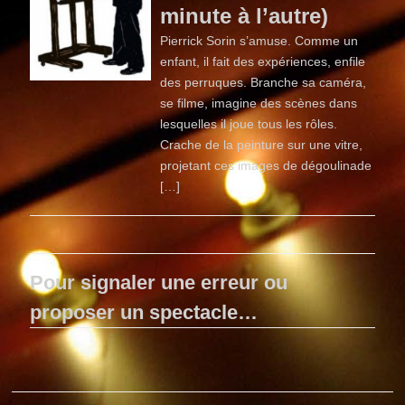
minute à l’autre)
Pierrick Sorin s’amuse. Comme un
enfant, il fait des expériences, enfile
des perruques. Branche sa caméra,
se filme, imagine des scènes dans
lesquelles il joue tous les rôles.
Crache de la peinture sur une vitre,
projetant ces images de dégoulinade
[…]
Pour signaler une erreur ou
proposer un spectacle…