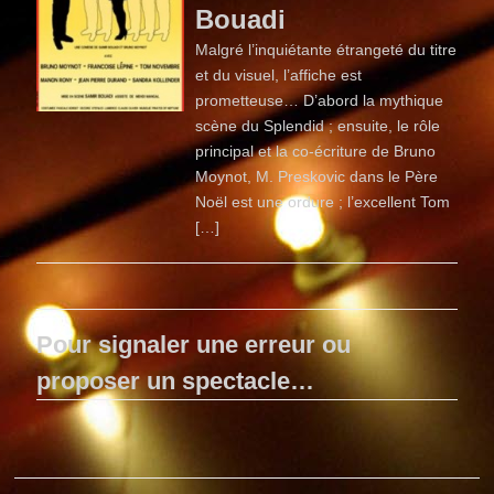
Bouadi
Malgré l’inquiétante étrangeté du titre
et du visuel, l’affiche est
prometteuse… D’abord la mythique
scène du Splendid ; ensuite, le rôle
principal et la co-écriture de Bruno
Moynot, M. Preskovic dans le Père
Noël est une ordure ; l’excellent Tom
[…]
Pour signaler une erreur ou
proposer un spectacle…