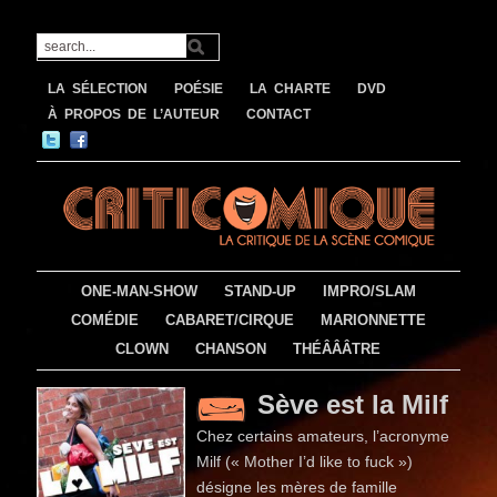
LA SÉLECTION
POÉSIE
LA CHARTE
DVD
À PROPOS DE L’AUTEUR
CONTACT
ONE-MAN-SHOW
STAND-UP
IMPRO/SLAM
COMÉDIE
CABARET/CIRQUE
MARIONNETTE
CLOWN
CHANSON
THÉÂÂÂTRE
Sève est la Milf
Chez certains amateurs, l’acronyme
Milf (« Mother I’d like to fuck »)
désigne les mères de famille