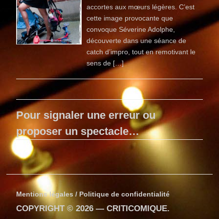
accortes aux mœurs légères. C’est
cette image provocante que
convoque Séverine Adolphe,
découverte dans une séance de
catch d’impro, tout en remotivant le
sens de […]
Pour signaler une erreur ou
proposer un spectacle…
Mentions légales / Politique de confidentialité
COPYRIGHT © 2026 —
CRITICOMIQUE
.