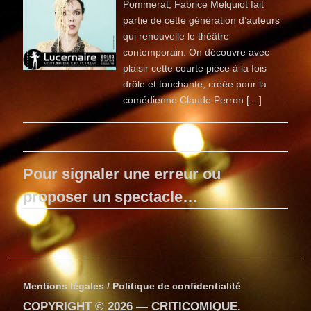
Pommerat, Fabrice Melquiot fait
partie de cette génération d’auteurs
qui renouvelle le théâtre
contemporain. On découvre avec
plaisir cette courte pièce à la fois
drôle et touchante, créée pour la
comédienne Claude Perron […]
Pour signaler une erreur ou
proposer un spectacle…
Mentions légales / Politique de confidentialité
COPYRIGHT © 2026 —
CRITICOMIQUE
.