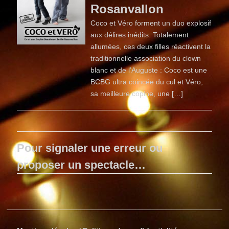
Rosanvallon
Coco et Véro forment un duo explosif
aux délires inédits. Totalement
allumées, ces deux filles réactivent la
traditionnelle association du clown
blanc et de l’Auguste : Coco est une
BCBG ultra coincée du cul et Véro,
sa meilleure copine, une […]
Pour signaler une erreur ou
proposer un spectacle…