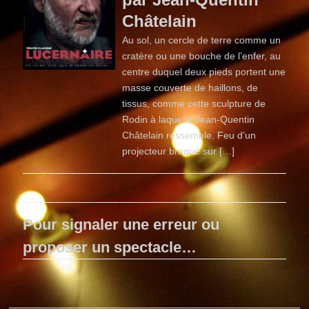
Châtelain
Au sol, un cercle de terre comme un
cratère ou une bouche de l’enfer, au
centre duquel deux pieds portent une
masse couverte de haillons, de
tissus, comme cette sculpture de
Rodin à laquelle Jean-Quentin
Châtelain ressemble. Feu d’un
projecteur braqué sur […]
Pour signaler une erreur ou
proposer un spectacle…