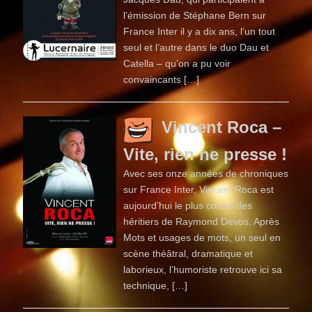
l’émission de Stéphane Bern sur
France Inter il y a dix ans, l’un tout
seul et l’autre dans le duo Dau et
Catella – qu’on a pu voir
convaincants […]
Vincent Roca –
Vite, rien ne presse !
Avec ses onze années de chroniques
sur France Inter, Vincent Roca est
aujourd’hui le plus connu des
héritiers de Raymond Devos. Après
Mots et usages de mots, un seul en
scène théâtral, dramatique et
laborieux, l’humoriste retrouve ici sa
technique, […]