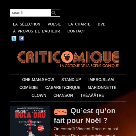
LA SÉLECTION
POÉSIE
LA CHARTE
DVD
À PROPOS DE L’AUTEUR
CONTACT
ONE-MAN-SHOW
STAND-UP
IMPRO/SLAM
COMÉDIE
CABARET/CIRQUE
MARIONNETTE
CLOWN
CHANSON
THÉÂÂÂTRE
Qu’est qu’on
fait pour Noël ?
On connaît Vincent Roca et aussi
Jacques Dau, qui participaient à