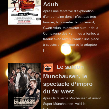
Aduh
Après une tentative d’exploration
d’un domaine dont il n’est pas très
familier, la comédie de boulevard,
Gwen Aduh, talentueux auteur de la
Compagnie des Femmes à barbe, a
traduit avec Miren Pradier une pièce
à succès britannique et l’a adaptée
[…]
Le saloon
Munchausen, le
spectacle d’impro
du far west
Après la taverne Muchausen et avant
Super Münchausen, voici le