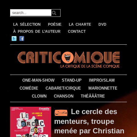
LA SÉLECTION
POÉSIE
LA CHARTE
DVD
À PROPOS DE L’AUTEUR
CONTACT
ONE-MAN-SHOW
STAND-UP
IMPRO/SLAM
COMÉDIE
CABARET/CIRQUE
MARIONNETTE
CLOWN
CHANSON
THÉÂÂÂTRE
Le cercle des
menteurs, troupe
menée par Christian