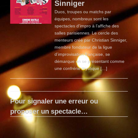
Sinniger
Duos, troupes ou matchs par
équipes, nombreux sont les
spectacles d’impro à l’affiche des
salles parisiennes. Le cercle des
menteurs créé par Christian Sinniger,
membre fondateur de la ligue
d’improvisation française, se
démarque en se présentant comme
une confrérie mystique […]
Pour signaler une erreur ou
proposer un spectacle…